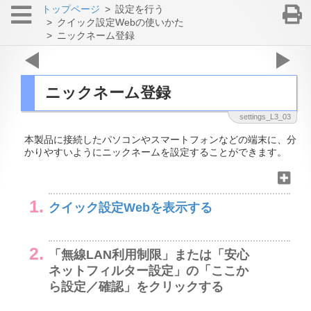
トップページ
設定を行う
クイック設定Webの使いかた
ニックネーム登録
P
N
r
e
ニックネーム登録
e
x
v
t
settings_L3_03
本製品に接続したパソコンやスマートフォンなどの端末に、分
かりやすいようにニックネームを設定することができます。
クイック設定Webを表示する
「無線LAN利用制限」または「安心
ネットフィルター設定」の「ここか
ら設定／確認」をクリックする