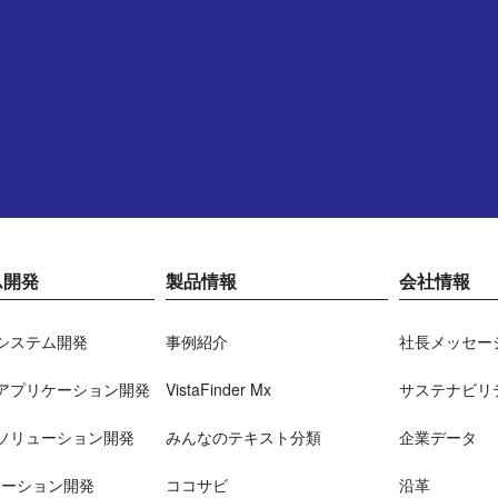
ム開発
製品情報
会社情報
システム開発
事例紹介
社長メッセー
アプリケーション開発
VistaFinder Mx
サステナビリ
ソリューション開発
みんなのテキスト分類
企業データ
ューション開発
ココサビ
沿革