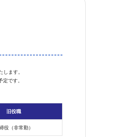
たします。
予定です。
旧役職
締役（非常勤）