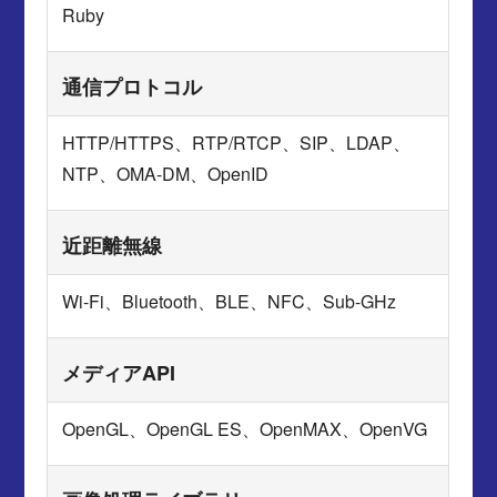
Ruby
通信プロトコル
HTTP/HTTPS、RTP/RTCP、SIP、LDAP、
NTP、OMA-DM、OpenID
近距離無線
Wi-Fi、Bluetooth、BLE、NFC、Sub-GHz
メディアAPI
OpenGL、OpenGL ES、OpenMAX、OpenVG