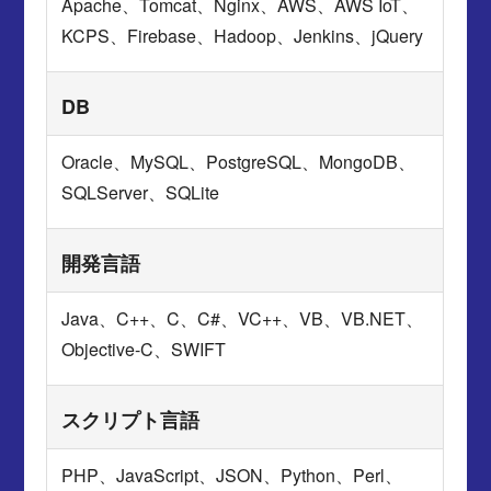
Apache、Tomcat、Nginx、AWS、AWS IoT、
KCPS、Firebase、Hadoop、Jenkins、jQuery
DB
Oracle、MySQL、PostgreSQL、MongoDB、
SQLServer、SQLite
開発言語
Java、C++、C、C#、VC++、VB、VB.NET、
Objective-C、SWIFT
スクリプト言語
PHP、JavaScript、JSON、Python、Perl、