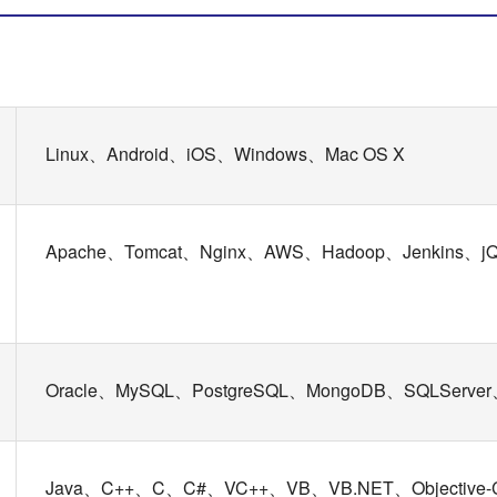
Linux、Android、iOS、Windows、Mac OS X
Apache、Tomcat、Nginx、AWS、Hadoop、Jenkins、jQ
Oracle、MySQL、PostgreSQL、MongoDB、SQLServer
Java、C++、C、C#、VC++、VB、VB.NET、Objective-