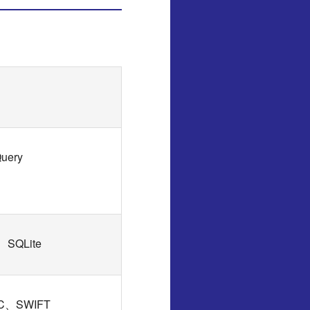
uery
、SQLite
C、SWIFT